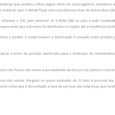
material que recebeu sofreu algum dano em sua trágetória, aceitamos 
o material, caso o cliente fique com o produto por mais de 2(dois) dias n
nformar o SAC pelo telefone: 41 9 9596-1286 ou pelo e-mail: contat
mprovando que o produto foi danificado no trajeto até a residência esco
s o pedido e comprovamos a danificação é enviado outro produto pa
izar o envio do produto danificado para o endereço do remetente(c
tos não físicos não existe a possibilidade de troca e não damos o ressar
ssoa não estiver chegado no prazo estimado de 20 dias é possivel ela 
bolso (valor que é descontado a taxa de serviços das empresas que receb