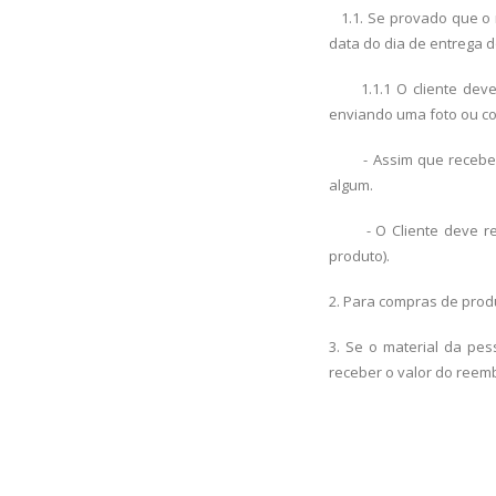
1.1. Se provado que o 
data do dia de entrega d
1.1.1 O cliente deve i
enviando uma foto ou co
- Assim que recebermo
algum.
- O Cliente deve real
produto).
2. Para compras de produ
3. Se o material da pe
receber o valor do reem