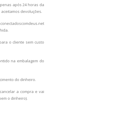
apenas após 24 horas da
ão aceitamos devoluções.
o@conectadoscomdeus.net
lhida.
ra o cliente sem custo
ontido na embalagem do
cimento do dinheiro.
cancelar a compra e vai
em o dinheiro).