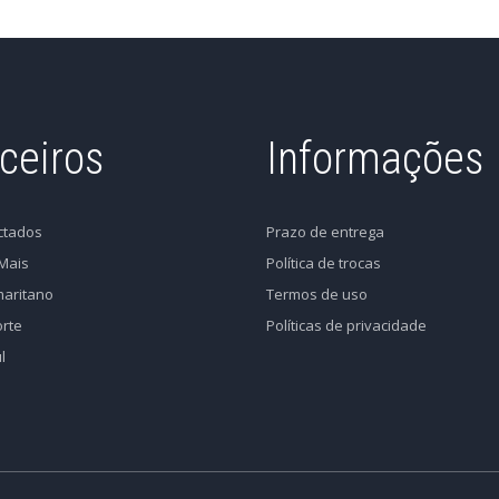
ceiros
Informações
ctados
Prazo de entrega
Mais
Política de trocas
aritano
Termos de uso
rte
Políticas de privacidade
l