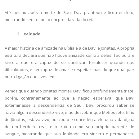
Até mesmo após a morte de Saul, Davi pranteou e ficou em luto,
mostrando seu respeito em prol da vida do rei.
3. Lealdade
A maior história de amizade na Bíblia é a de Davi e Jonatas. A própria
escritura declara que não houve amizade como a deles. Tão pura e
sincera que era capaz de se sacrificar, fortalecer quando nas
dificuldades, e ser capaz de amar e respeitar mais do que qualquer
outra ligação que tivessem.
Vemos que quando Jonatas morreu Davi ficou profundamente triste,
porém, contrariamente ao que a nação esperava, que Davi
exterminasse a descendência de Saul, Davi procurou saber se
havia algum descendente vivo, e ao descobrir que Mefibosete, filho
de Jônatas, estava vivo, buscou-o e concedeu a ele uma vida digna
de um herdeiro real, e o tratou como seu próprio parente de
sangue, mostrando que sua lealdade era sincera e permaneceu