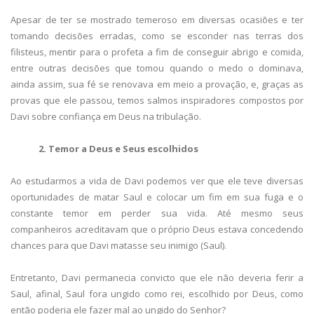
Apesar de ter se mostrado temeroso em diversas ocasiões e ter
tomando decisões erradas, como se esconder nas terras dos
filisteus, mentir para o profeta a fim de conseguir abrigo e comida,
entre outras decisões que tomou quando o medo o dominava,
ainda assim, sua fé se renovava em meio a provação, e, graças as
provas que ele passou, temos salmos inspiradores compostos por
Davi sobre confiança em Deus na tribulação.
2. Temor a Deus e Seus escolhidos
Ao estudarmos a vida de Davi podemos ver que ele teve diversas
oportunidades de matar Saul e colocar um fim em sua fuga e o
constante temor em perder sua vida. Até mesmo seus
companheiros acreditavam que o próprio Deus estava concedendo
chances para que Davi matasse seu inimigo (Saul).
Entretanto, Davi permanecia convicto que ele não deveria ferir a
Saul, afinal, Saul fora ungido como rei, escolhido por Deus, como
então poderia ele fazer mal ao ungido do Senhor?