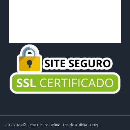
2012-2026 © Curso Bíblico Online - Estude a Bíblia - CNPJ: