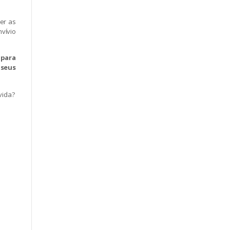
er as
vívio
 para
 seus
vida?