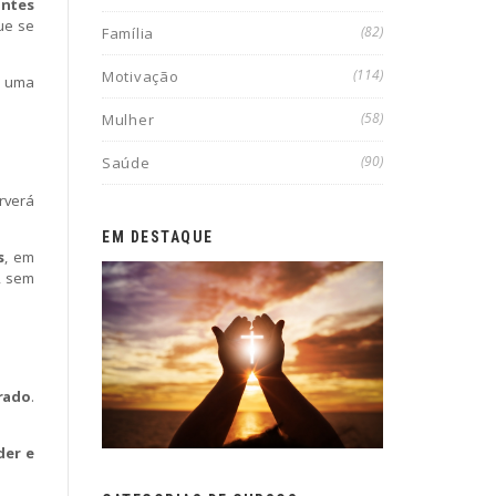
ntes
ue se
(82)
Família
(114)
Motivação
o uma
(58)
Mulher
(90)
Saúde
rverá
EM DESTAQUE
s
, em
, sem
rado
.
der e