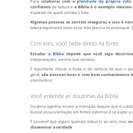
Para
colaborar com a
plenitude da própria vida
e
confiáveis
de leitura e
a Bíblia é o exemplo máximo
esperam de quem semeia o bem.
Algumas pessoas se sentem inseguras e isso é nor
leitura importante como essa. Não precisa se preocupar: le
Com eles, você bebe direto na fonte
Estudar
a Bíblia
impede que você siga doutrina
interpretações, mesmo que corretas.
É importante checar a fonte e ter certeza de que o que
geral,
são pessoas boas e com bom conhecimento bí
intermédios!
Você entende as doutrinas da Bíblia
Doutrina significa ensino e instrução daquilo que é subst
Buscar essa orientação em fontes externas é se expor a 
É possível que alguns queiram induzi-lo ao erro, mas
vo
disseminar a verdade
.