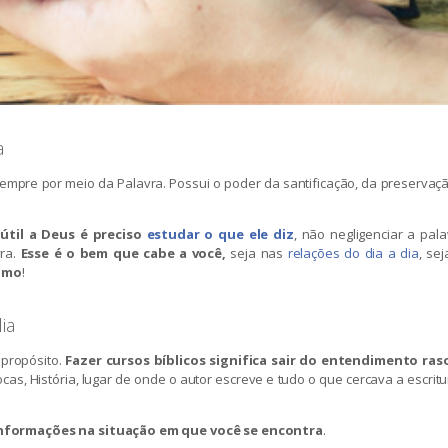
ia
sempre por meio da Palavra. Possui o poder da santificação, da preservaç
 útil a Deus é preciso
estudar o que ele diz
, não negligenciar a pal
vra.
Esse é o bem que cabe a você,
seja nas
relações do dia a dia
, se
ximo
!
ia
 propósito.
Fazer cursos bíblicos significa sair do entendimento ras
cas, História, lugar de onde o autor escreve e tudo o que cercava a escrit
informações na situação em que você se encontra
.