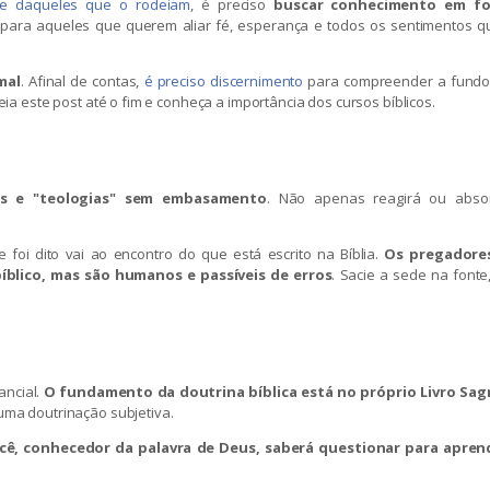
 daqueles que o rodeiam
, é preciso
buscar conhecimento em fo
para aqueles que querem aliar fé, esperança e todos os sentimentos q
mal
. Afinal de contas,
é preciso discernimento
para compreender a fund
ia este post até o fim e conheça a importância dos cursos bíblicos.
s e "teologias" sem embasamento
. Não apenas reagirá ou abso
 foi dito vai ao encontro do que está escrito na Bíblia.
Os pregadore
blico, mas são humanos e passíveis de erros
. Sacie a sede na fonte
ancial.
O fundamento da doutrina bíblica está no próprio Livro Sag
uma doutrinação subjetiva.
cê, conhecedor da palavra de Deus, saberá questionar para apren