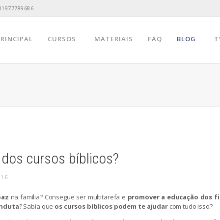
11977789686
PRINCIPAL
CURSOS
MATERIAIS
FAQ
BLOG
T
 dos cursos bíblicos?
016
paz
na família? Consegue ser multitarefa e
promover a educação dos fi
onduta
? Sabia que
os cursos bíblicos podem te ajudar
com tudo isso?