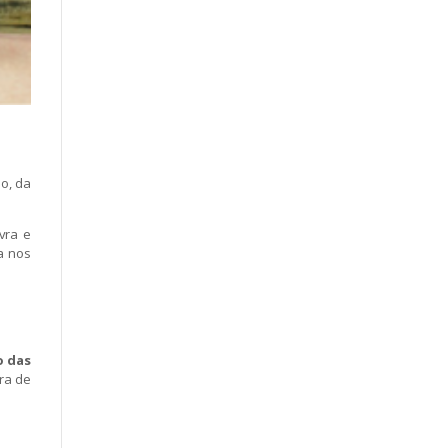
ão, da
avra e
ja nos
o das
ura de